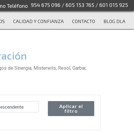
954 675 096
/
605 153 765
/
601 015 925
OS
CALIDAD Y CONFIANZA
CONTACTO
BLOG DLA
ración
 de Sinergia, Misterwils, Resol, Garbar,
Aplicar el
filtro