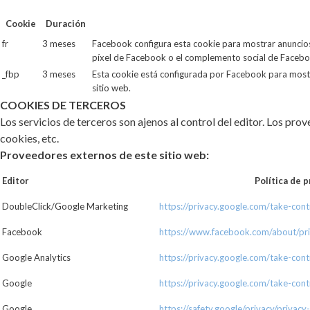
Cookie
Duración
fr
3 meses
Facebook configura esta cookie para mostrar anuncios 
píxel de Facebook o el complemento social de Facebo
_fbp
3 meses
Esta cookie está configurada por Facebook para mostr
sitio web.
COOKIES DE TERCEROS
Los servicios de terceros son ajenos al control del editor. Los pr
cookies, etc.
Proveedores externos de este sitio web:
Editor
Política de p
DoubleClick/Google Marketing
https://privacy.google.com/take-cont
Facebook
https://www.facebook.com/about/pri
Google Analytics
https://privacy.google.com/take-cont
Google
https://privacy.google.com/take-cont
Google
https://safety.google/privacy/privacy