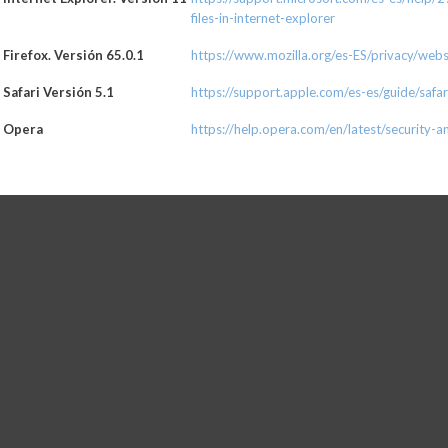
files-in-internet-explorer
Firefox. Versión 65.0.1
https://www.mozilla.org/es-ES/privacy/web
Safari Versión 5.1
https://support.apple.com/es-es/guide/safa
Opera
https://help.opera.com/en/latest/security-