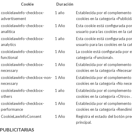
Cookie
Duración
cookielawinfo-checkbox-
1 año
Establecida por el complemento d
advertisement
cookies en la categoría «Publicid
cookielawinfo-checkbox-
1 Año
Esta cookie está configurada po
analitica
usuario para las cookies en la cat
cookielawinfo-checkbox-
1 año
Esta cookie está configurada po
analytics
usuario para las cookies en la cat
cookielawinfo-checkbox-
1 Año
La cookie está configurada por 
functional
categoría «Funcional».
cookielawinfo-checkbox-
1 Año
Establecida por el complemento d
necessary
cookies en la categoría «Necesar
cookielawinfo-checkbox-non-
1 Año
Establecida por el complemento d
necessary
cookies en la categoría «No nece
cookielawinfo-checkbox-
1 año
Establecida por el complemento 
others
cookies en la categoría «Otros». 
cookielawinfo-checkbox-
1 Año
Establecida por el complemento 
performance
cookies en la categoría «Rendimi
CookieLawInfoConsent
1 Año
Registra el estado del botón pr
principal.
PUBLICITARIAS