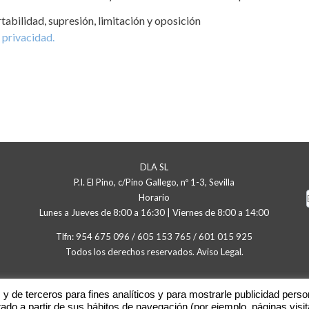
rtabilidad, supresión, limitación y oposición
 privacidad.
DLA SL
P.I. El Pino, c/Pino Gallego, nº 1-3, Sevilla
Horario
Lunes a Jueves de 8:00 a 16:30 | Viernes de 8:00 a 14:00
Tlfn:
954 675 096
/
605 153 765
/
601 015 925
Todos los derechos reservados.
Aviso Legal
.
y de terceros para fines analíticos y para mostrarle publicidad perso
ado a partir de sus hábitos de navegación (por ejemplo, páginas visi