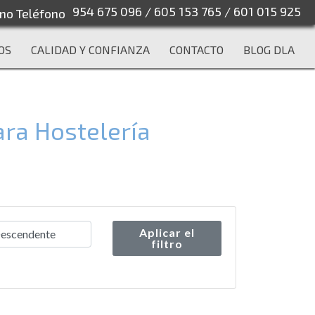
954 675 096
/
605 153 765
/
601 015 925
OS
CALIDAD Y CONFIANZA
CONTACTO
BLOG DLA
ara Hostelería
Aplicar el
filtro