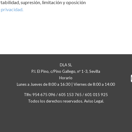
rtabilidad, supresión, limitación y oposición
 privacidad.
DLA SL
P.I. El Pino, c/Pino Gallego, nº 1-3, Sevilla
Horario
Lunes a Jueves de 8:00 a 16:30 | Viernes de 8:00 a 14:00
Tlfn:
954 675 096
/
605 153 765
/
601 015 925
Todos los derechos reservados.
Aviso Legal
.