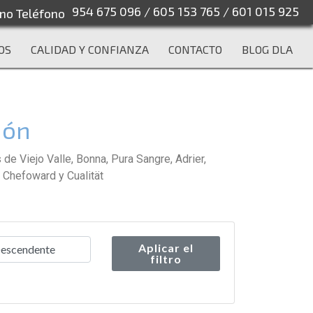
954 675 096
/
605 153 765
/
601 015 925
OS
CALIDAD Y CONFIANZA
CONTACTO
BLOG DLA
ión
e Viejo Valle, Bonna, Pura Sangre, Adrier,
 Chefoward y Cualität
Aplicar el
filtro