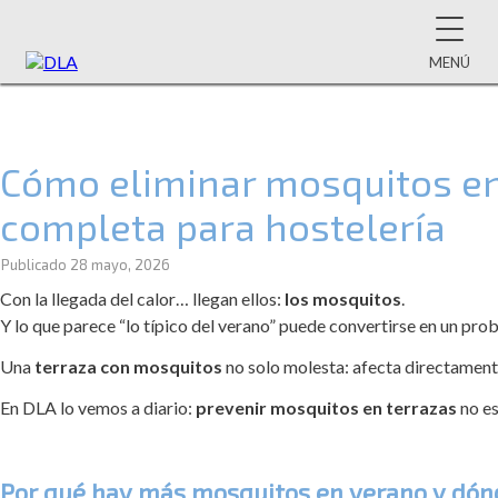
MENÚ
Cómo eliminar mosquitos en 
completa para hostelería
Publicado
28 mayo, 2026
Con la llegada del calor… llegan ellos:
los mosquitos
.
Y lo que parece “lo típico del verano” puede convertirse en un pro
Una
terraza con mosquitos
no solo molesta: afecta directamente 
En DLA lo vemos a diario:
prevenir mosquitos en terrazas
no es
Por qué hay más mosquitos en verano y dón