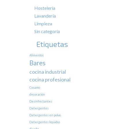
Hostelería
Lavandería
Limpieza
Sin categoría
Etiquetas
Alimentos
Bares
cocina industrial
cocina profesional
Cosamo
decoración
Desinfectantes
Detergentes
Detergentes en polvo
Detergentes líquidos
diseño