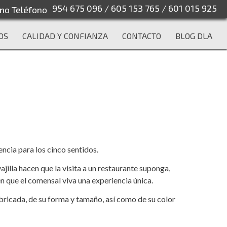
954 675 096
/
605 153 765
/
601 015 925
OS
CALIDAD Y CONFIANZA
CONTACTO
BLOG DLA
encia para los cinco sentidos.
jilla hacen que la visita a un restaurante suponga,
 que el comensal viva una experiencia única.
abricada, de su forma y tamaño, así como de su color