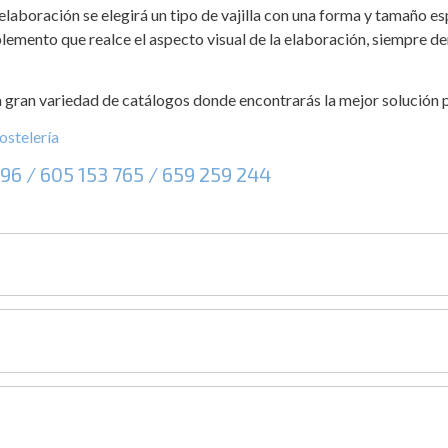
elaboración se elegirá un tipo de vajilla con una forma y tamaño es
lemento que realce el aspecto visual de la elaboración, siempre de
gran variedad de catálogos donde encontrarás la mejor solución p
hostelería
096
/
605 153 765
/
659 259 244