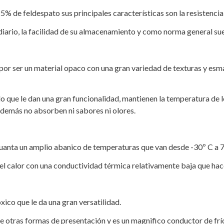
 de feldespato sus principales características son la resistencia a
diario, la facilidad de su almacenamiento y como norma general suel
a por ser un material opaco con una gran variedad de texturas y esm
s lo que le dan una gran funcionalidad, mantienen la temperatura de
además no absorben ni sabores ni olores.
uanta un amplio abanico de temperaturas que van desde -30º C a 70º
el calor con una conductividad térmica relativamente baja que hace
óxico que le da una gran versatilidad.
otras formas de presentación y es un magnifico conductor de frío