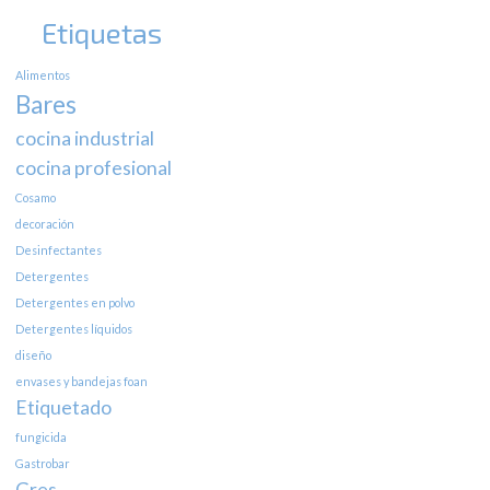
Etiquetas
Alimentos
Bares
cocina industrial
cocina profesional
Cosamo
decoración
Desinfectantes
Detergentes
Detergentes en polvo
Detergentes líquidos
diseño
envases y bandejas foan
Etiquetado
fungicida
Gastrobar
Gres