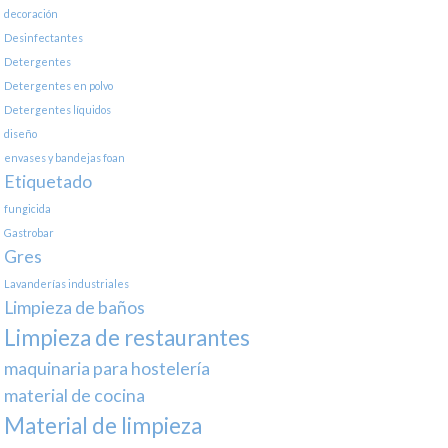
decoración
Desinfectantes
Detergentes
Detergentes en polvo
Detergentes líquidos
diseño
envases y bandejas foan
Etiquetado
fungicida
Gastrobar
Gres
Lavanderías industriales
Limpieza de baños
Limpieza de restaurantes
maquinaria para hostelería
material de cocina
Material de limpieza