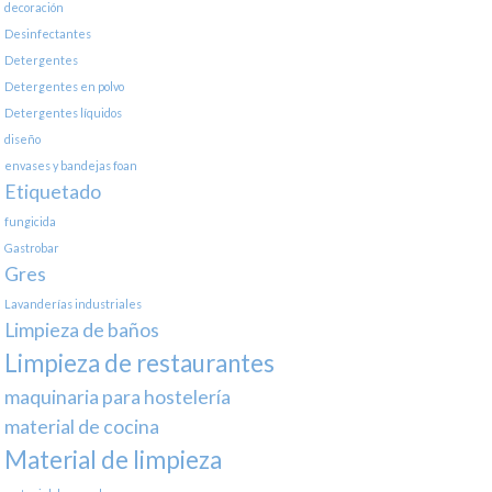
decoración
Desinfectantes
Detergentes
Detergentes en polvo
Detergentes líquidos
diseño
envases y bandejas foan
Etiquetado
fungicida
Gastrobar
Gres
Lavanderías industriales
Limpieza de baños
Limpieza de restaurantes
maquinaria para hostelería
material de cocina
Material de limpieza