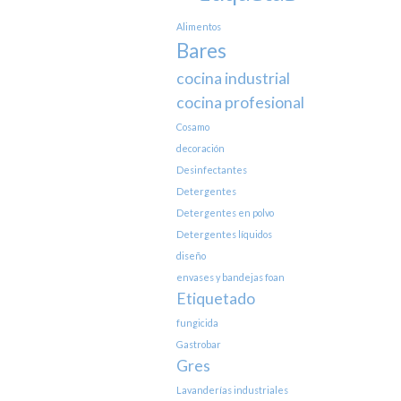
Alimentos
Bares
cocina industrial
cocina profesional
Cosamo
decoración
Desinfectantes
Detergentes
Detergentes en polvo
Detergentes líquidos
diseño
envases y bandejas foan
Etiquetado
fungicida
Gastrobar
Gres
Lavanderías industriales